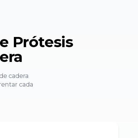
de Prótesis
era
 de cadera
frentar cada