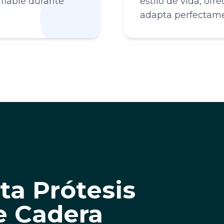
fiable durante
estilo de vida, of
adapta perfectamen
ta Prótesis
e Cadera