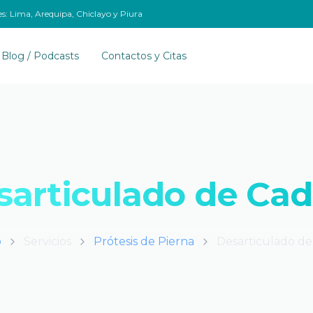
es: Lima, Arequipa, Chiclayo y Piura
Blog / Podcasts
Contactos y Citas
sarticulado de Cad
o
Servicios
Prótesis de Pierna
Desarticulado de