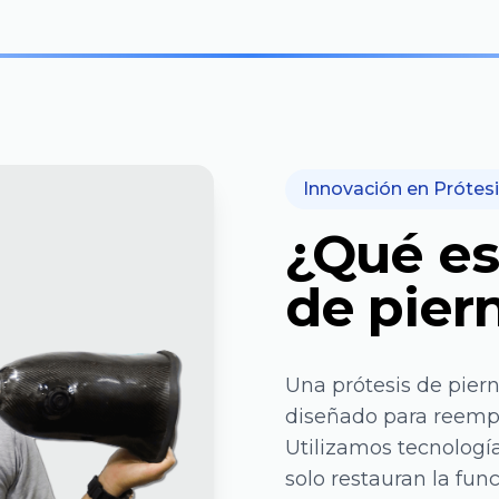
Innovación en Prótes
¿Qué es
de pier
Una prótesis de pier
diseñado para reempl
Utilizamos tecnologí
solo restauran la fu